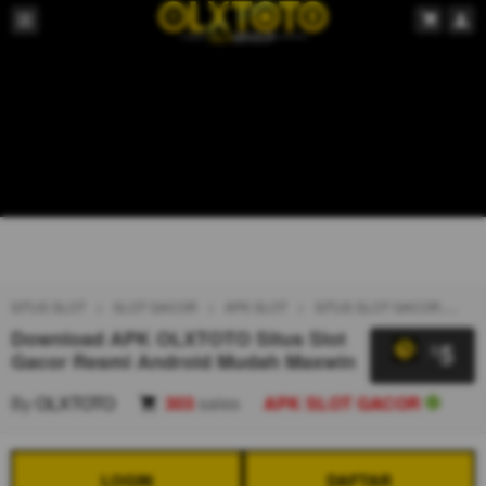
SITUS SLOT
SLOT GACOR
APK SLOT
SITUS SLOT GACOR
AP
Download APK OLXTOTO Situs Slot
5
$
Gacor Resmi Android Mudah Maxwin
By
OLXTOTO
303
sales
APK SLOT GACOR
LOGIN
DAFTAR