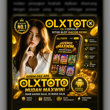
melalui perangkat Android. Aplikasi dirancang
dengan ukuran yang ringan sehingga proses
instalasi menjadi lebih praktis, sementara
tampilannya tetap responsif untuk memberikan
pengalaman penggunaan yang nyaman di berbagai
jenis perangkat.
Melalui APK OLXTOTO, pengguna dapat
mengakses berbagai pilihan permainan slot online
dari provider populer dalam satu aplikasi.
Antarmuka yang sederhana membantu proses
navigasi menjadi lebih mudah, sehingga pengguna
dapat menjelajahi kategori permainan dengan cepat
tanpa perlu membuka banyak halaman di browser.
Aplikasi juga terus diperbarui secara berkala untuk
meningkatkan stabilitas, kompatibilitas, dan
performa pada berbagai versi Android. Dengan