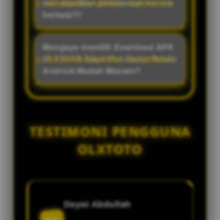
praktis dengan tampilan yang
mendapatkan pembaruan secara
smartphone.
responsif, proses login yang lebih
berkala??
cepat, serta pengalaman
Ya. APK OLXTOTO diperbarui
penggunaan yang lebih nyaman
secara berkala untuk
Mengapa memilih Download APK
karena aplikasi telah dioptimalkan
meningkatkan stabilitas,
OLXTOTO Situs Slot Gacor Resmi
khusus untuk perangkat Android..
kompatibilitas perangkat,
Android Mudah Maxwin?
performa aplikasi, serta
Download APK OLXTOTO Situs
menghadirkan penyempurnaan
Slot Gacor Resmi Android Mudah
fitur agar pengalaman
Maxwin menawarkan aplikasi
penggunaan tetap optimal.
yang ringan, mudah diinstal,
TESTIMONI PENGGUNA
kompatibel di berbagai perangkat
OLXTOTO
Android, serta memberikan akses
yang praktis melalui antarmuka
yang sederhana dan responsif.
Dayat Abdullah