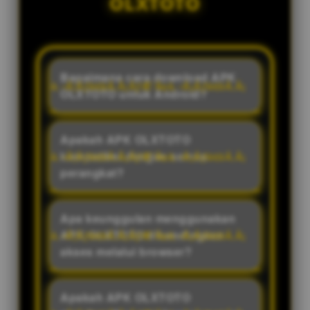
OLXTOTO
Bagaimana cara download APK
OLXTOTO untuk Android?
Anda dapat mengunduh APK
OLXTOTO melalui halaman resmi
Apakah APK OLXTOTO
yang menyediakan versi terbaru.
kompatibel dengan semua
Setelah file berhasil diunduh,
perangkat?
aktifkan izin instalasi dari sumber
APK OLXTOTO dirancang agar
terpercaya pada perangkat
kompatibel dengan berbagai versi
Apa keunggulan menggunakan
Android, lalu ikuti proses
Android yang masih didukung.
APK OLXTOTO dibandingkan
pemasangan hingga selesai.
Aplikasi juga dioptimalkan untuk
akses melalui browser?
memberikan performa yang
Menggunakan APK OLXTOTO
ringan, sehingga tetap nyaman
memberikan akses yang lebih
Apakah APK OLXTOTO
digunakan pada berbagai tipe